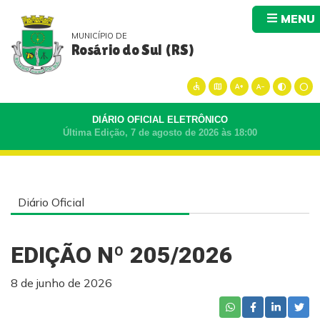
MENU
MUNICÍPIO DE
Rosário do Sul (RS)
accessible
map
text_increase
text_decrease
contrast
circle
DIÁRIO OFICIAL ELETRÔNICO
Última Edição, 7 de agosto de 2026 às 18:00
Diário Oficial
EDIÇÃO Nº 205/2026
8 de junho de 2026