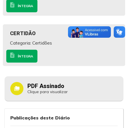
description
ÍNTEGRA
CERTIDÃO
Categoria: Certidões
description
ÍNTEGRA
PDF Assinado
folder_copy
Clique para visualizar
Publicações deste Diário