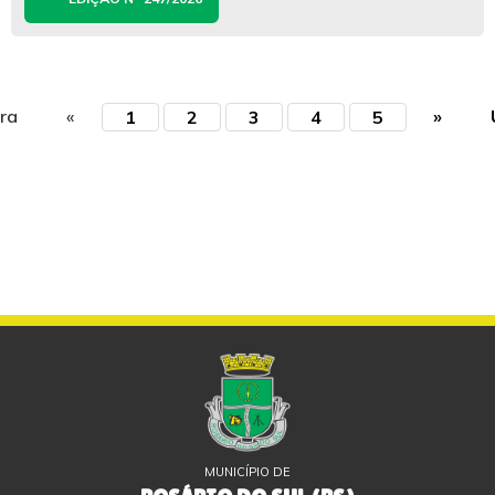
ira
«
»
1
2
3
4
5
MUNICÍPIO DE