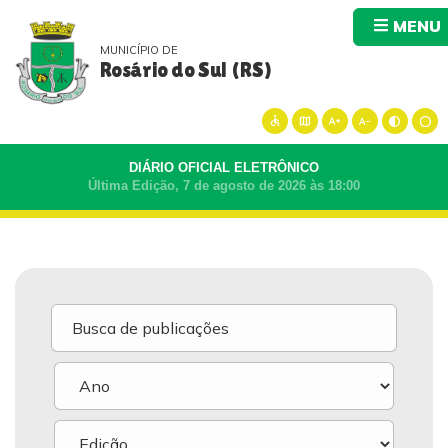
MENU
MUNICÍPIO DE
Rosário do Sul (RS)
accessible
map
text_increase
text_decrease
contrast
circle
DIÁRIO OFICIAL ELETRÔNICO
Última Edição, 7 de agosto de 2026 às 18:00