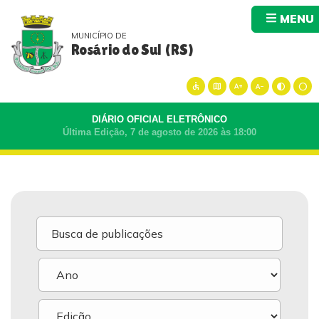
MENU
MUNICÍPIO DE
Rosário do Sul (RS)
accessible
map
text_increase
text_decrease
contrast
circle
DIÁRIO OFICIAL ELETRÔNICO
Última Edição, 7 de agosto de 2026 às 18:00