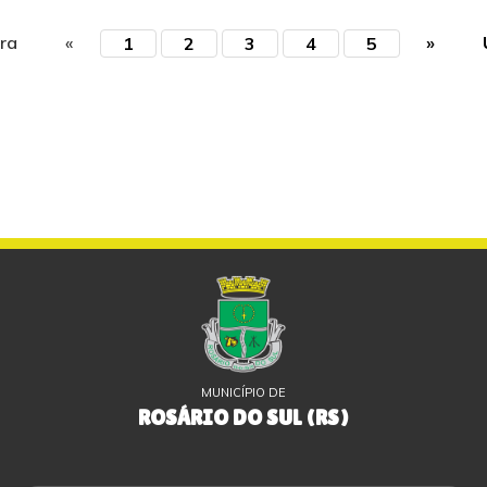
ira
«
»
1
2
3
4
5
MUNICÍPIO DE
ROSÁRIO DO SUL (RS)