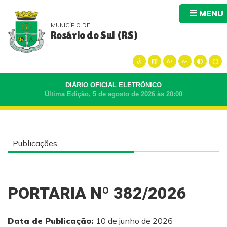
MENU
MUNICÍPIO DE
Rosário do Sul (RS)
accessible
map
text_increase
text_decrease
contrast
circle
DIÁRIO OFICIAL ELETRÔNICO
Última Edição, 5 de agosto de 2026 às 20:00
Publicações
PORTARIA Nº 382/2026
Data de Publicação:
10 de junho de 2026