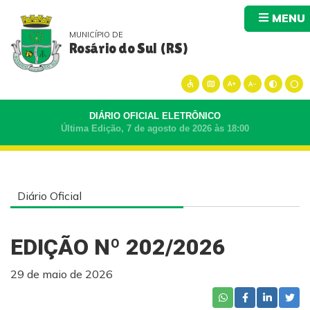
MENU
MUNICÍPIO DE
Rosário do Sul (RS)
accessible
map
text_increase
text_decrease
contrast
circle
DIÁRIO OFICIAL ELETRÔNICO
Última Edição, 7 de agosto de 2026 às 18:00
Diário Oficial
EDIÇÃO Nº 202/2026
29 de maio de 2026